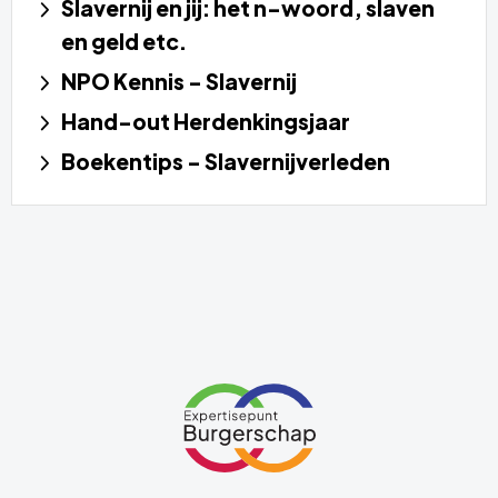
Slavernij en jij: het n-woord, slaven
en geld etc.
NPO Kennis - Slavernij
Hand-out Herdenkingsjaar
Boekentips - Slavernijverleden
Site
footer
Link
naar
de
homepage