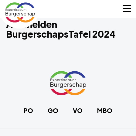
Expertisepunt
M
Burgerschap
Aanmelden
BurgerschapsTafel 2024
Site
footer
Link
naar
de
homepage
PO
GO
VO
MBO