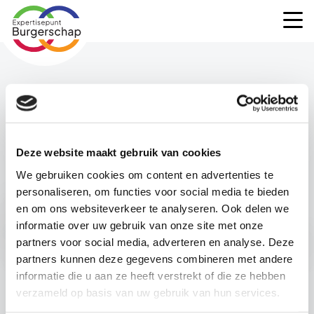
Expertisepunt
M
Burgerschap
Deze website maakt gebruik van cookies
We gebruiken cookies om content en advertenties te
personaliseren, om functies voor social media te bieden
Het lijkt erop dat deze
en om ons websiteverkeer te analyseren. Ook delen we
informatie over uw gebruik van onze site met onze
pagina niet (meer) bestaat
partners voor social media, adverteren en analyse. Deze
partners kunnen deze gegevens combineren met andere
Waar was je naar op zoek?
informatie die u aan ze heeft verstrekt of die ze hebben
verzameld op basis van uw gebruik van hun services.