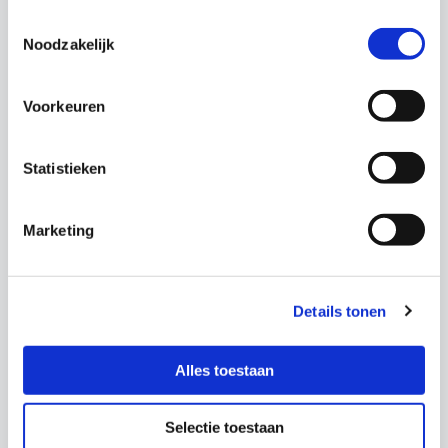
Primair onderwijs
Toestemmingsselectie
Noodzakelijk
Voortgezet onderwijs
Voorkeuren
Middelbaar beroepsonderwijs (MBO)
Statistieken
Marketing
Details tonen
Site
footer
Link
Alles toestaan
naar
de
Selectie toestaan
homepage