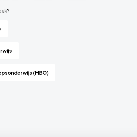
zoek?
s
rwijs
epsonderwijs (MBO)