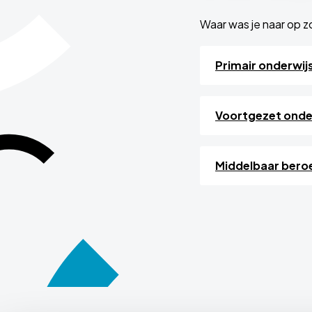
Waar was je naar op 
Primair onderwij
Voortgezet onde
Middelbaar bero
Site