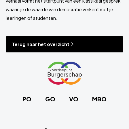
verhaal vormt het startpunt van een klassikaal gesprek
waarin je de waarde van democratie verkent met je
leerlingen of studenten.
Terug naar het overzicht
Site
footer
Link
naar
de
homepage
PO
GO
VO
MBO