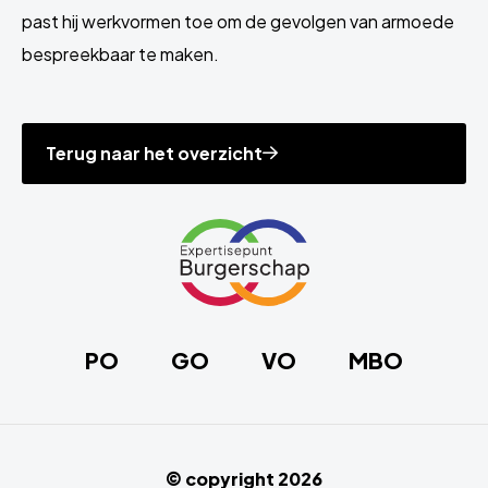
past hij werkvormen toe om de gevolgen van armoede
bespreekbaar te maken.
Terug naar het overzicht
Site
footer
Link
naar
de
homepage
PO
GO
VO
MBO
© copyright 2026