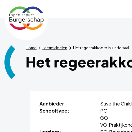
Expertisepunt
Burgerschap
Home
Leermiddelen
Het regeerakkoord in kindertaal
Het regeerakko
Aanbieder
Save the Chil
Schooltype:
PO
GO
VO:
Praktijkon
Leerjaar:
PO:
Bovenbo