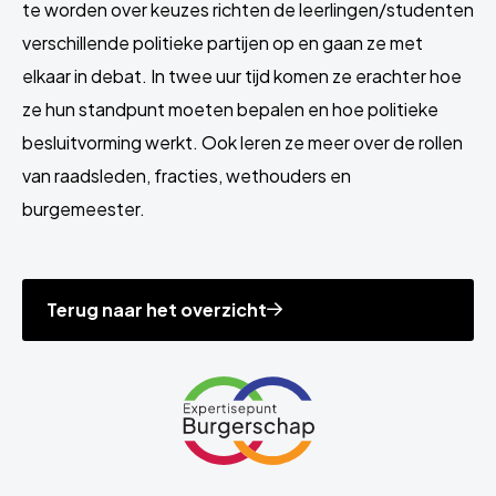
te worden over keuzes richten de leerlingen/studenten
verschillende politieke partijen op en gaan ze met
elkaar in debat. In twee uur tijd komen ze erachter hoe
ze hun standpunt moeten bepalen en hoe politieke
besluitvorming werkt. Ook leren ze meer over de rollen
van raadsleden, fracties, wethouders en
burgemeester.
Terug naar het overzicht
Site
footer
Link
naar
de
homepage