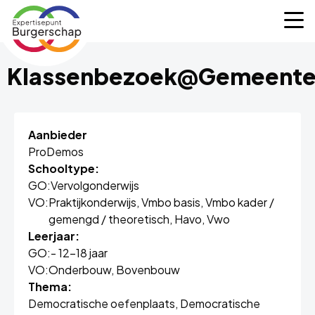
Expertisepunt
M
Burgerschap
Klassenbezoek@Gemeente
Aanbieder
ProDemos
Schooltype:
GO:
Vervolgonderwijs
VO:
Praktijkonderwijs,
Vmbo basis,
Vmbo kader /
gemengd / theoretisch,
Havo,
Vwo
Leerjaar:
GO:
- 12-18 jaar
VO:
Onderbouw,
Bovenbouw
Thema:
Democratische oefenplaats,
Democratische