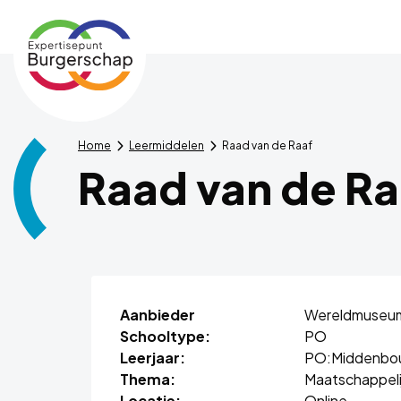
Expertisepunt
Burgerschap
Home
Leermiddelen
Raad van de Raaf
Raad van de Ra
Aanbieder
Wereldmuseu
Schooltype:
PO
Leerjaar:
PO:
Middenbo
Thema:
Maatschappeli
Locatie:
Online