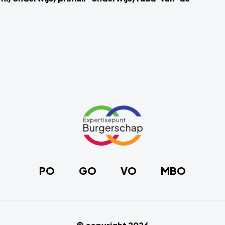
Link
naar
de
homepage
PO
GO
VO
MBO