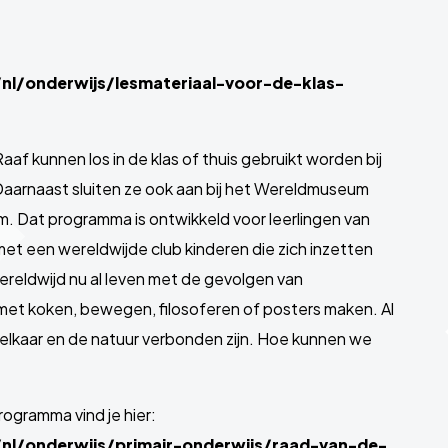
l/onderwijs/lesmateriaal-voor-de-klas-
af kunnen los in de klas of thuis gebruikt worden bij
Daarnaast sluiten ze ook aan bij het Wereldmuseum
 Dat programma is ontwikkeld voor leerlingen van
met een wereldwijde club kinderen die zich inzetten
ereldwijd nu al leven met de gevolgen van
g met koken, bewegen, filosoferen of posters maken. Al
lkaar en de natuur verbonden zijn. Hoe kunnen we
ogramma vind je hier:
l/onderwijs/primair-onderwijs/raad-van-de-