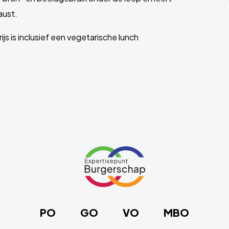
aust.
js is inclusief een vegetarische lunch
Link
naar
de
homepage
PO
GO
VO
MBO