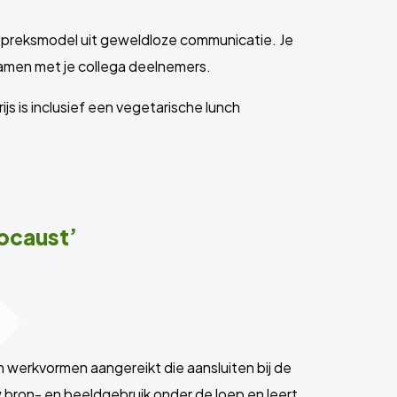
espreksmodel uit geweldloze communicatie. Je
 samen met je collega deelnemers.
js is inclusief een vegetarische lunch
locaust’
s
en werkvormen aangereikt die aansluiten bij de
 bron- en beeldgebruik onder de loep en leert