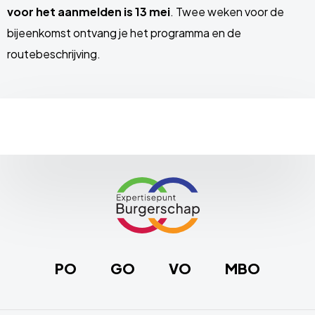
voor het aanmelden is 13 mei
. Twee weken voor de
bijeenkomst ontvang je het programma en de
routebeschrijving.
Site
footer
Link
naar
de
homepage
PO
GO
VO
MBO