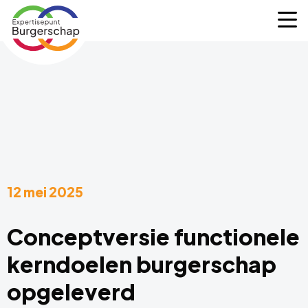
Expertisepunt
M
Burgerschap
12 mei 2025
Conceptversie functionele
kerndoelen burgerschap
opgeleverd