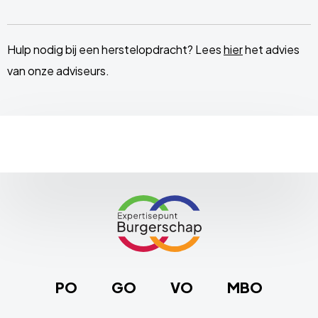
Hulp nodig bij een herstelopdracht? Lees
hier
het advies
van onze adviseurs.
Site
footer
Link
naar
de
homepage
PO
GO
VO
MBO