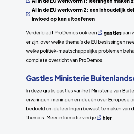
AI in de EU werkvorm 1: leerlingen maken z
AI in de EU werkvorm 2: een inhoudelijk d
invloed op kan uitoefenen
Verder biedt ProDemos ook een
aan w
gastles
er zijn, over welke thema’s de EU beslissingen ne
welke politiek-maatschappelijke problemen beh
complete overzicht van ProDemos.
Gastles Ministerie Buitenland
In deze gratis gastles van het Ministerie van Bui
ervaringen, meningen en ideeën over Europese on
bedoeld om de leerlingen bewust te maken van d
thema’s. Meer informatie vind je
.
hier