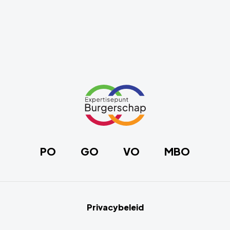
Link
naar
de
homepage
PO
GO
VO
MBO
Privacybeleid