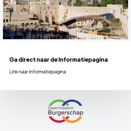
Ga direct naar de Informatiepagina
Link naar Informatiepagina
Site
footer
Link
naar
de
homepage