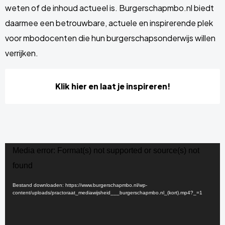
weten of de inhoud actueel is. Burgerschapmbo.nl biedt
daarmee een betrouwbare, actuele en inspirerende plek
voor mbodocenten die hun burgerschapsonderwijs willen
verrijken.
Klik hier en laat je inspireren!
Videospeler
Media error: Format(s) not supported or source(s) not
found
Bestand downloaden: https://www.burgerschapmbo.nl/wp-
content/uploads/practoraat_mediawijsheid___burgerschapmbo.nl_(kort).mp4?_=1