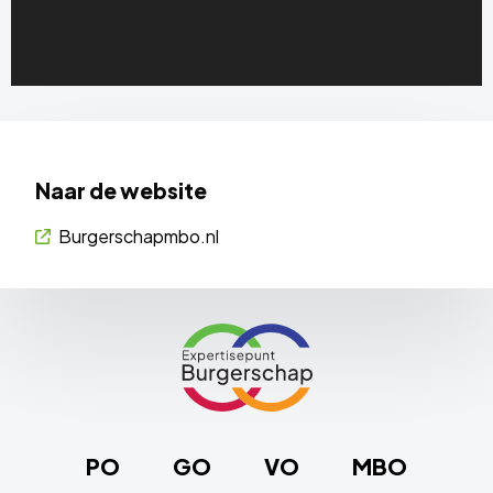
Naar de website
Burgerschapmbo.nl
Site
footer
Link
naar
de
homepage
PO
GO
VO
MBO