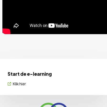
Start de e-learning
Klik hier
Site
footer
Link