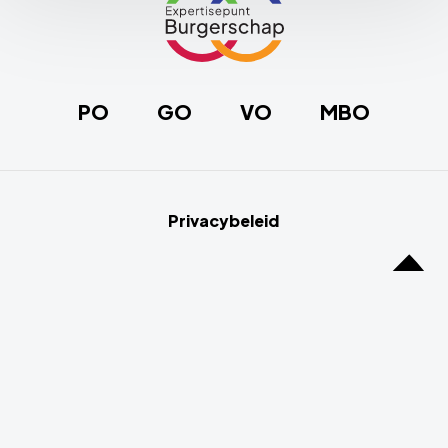
naar
de
homepage
PO
GO
VO
MBO
Privacybeleid