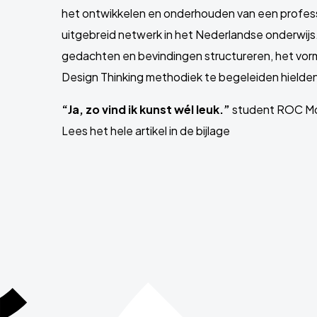
het ontwikkelen en onderhouden van een profe
uitgebreid netwerk in het Nederlandse onderwijs.
gedachten en bevindingen structureren, het vorm
Design Thinking methodiek te begeleiden hielden 
“Ja, zo vind ik kunst wél leuk.”
student ROC Mon
Lees het hele artikel in de bijlage
Site
footer