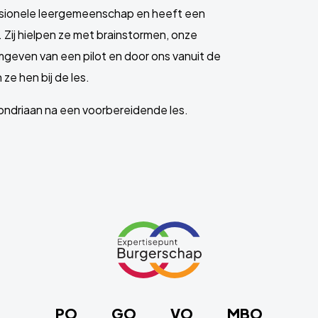
ssionele leergemeenschap en heeft een
 Zij hielpen ze met brainstormen, onze
geven van een pilot en door ons vanuit de
ze hen bij de les.
driaan na een voorbereidende les.
Link
naar
de
homepage
PO
GO
VO
MBO