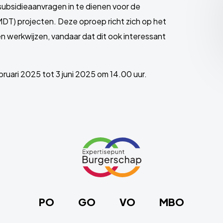
bsidieaanvragen in te dienen voor de
MDT) projecten. Deze oproep richt zich op het
n werkwijzen, vandaar dat dit ook interessant
uari 2025 tot 3 juni 2025 om 14.00 uur.
Link
naar
de
homepage
PO
GO
VO
MBO