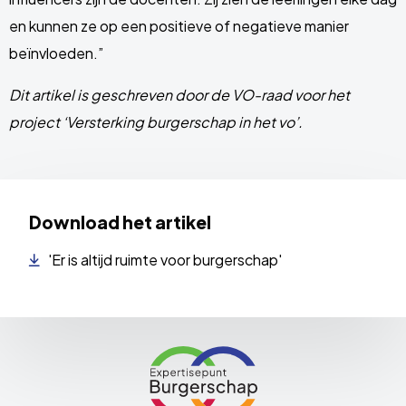
en kunnen ze op een positieve of negatieve manier
beïnvloeden.”
Dit artikel is geschreven door de VO-raad voor het
project ‘Versterking burgerschap in het vo’.
Download het artikel
'Er is altijd ruimte voor burgerschap'
Site
footer
Link
naar
de