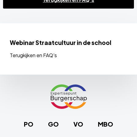
Webinar Straatcultuur in de school
Terugkijken en FAQ's
Site
footer
Link
naar
de
homepage
PO
GO
VO
MBO