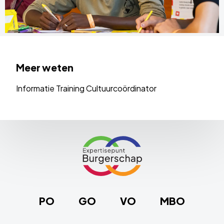
Meer weten
Informatie Training Cultuurcoördinator
Site
footer
Link
naar
de
homepage
PO
GO
VO
MBO