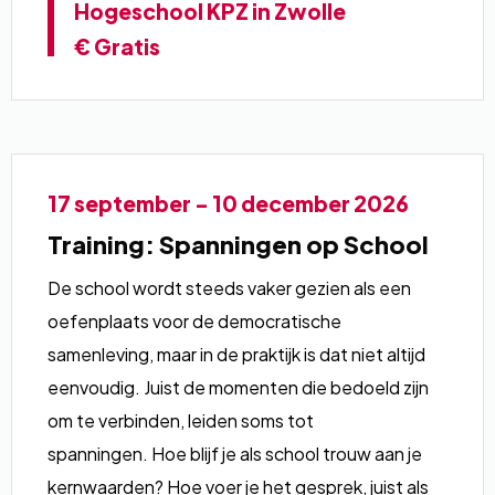
Hogeschool KPZ in Zwolle
€ Gratis
Lees
17 september - 10 december 2026
meer
Training: Spanningen op School
over
De school wordt steeds vaker gezien als een
oefenplaats voor de democratische
samenleving, maar in de praktijk is dat niet altijd
eenvoudig. Juist de momenten die bedoeld zijn
om te verbinden, leiden soms tot
spanningen. Hoe blijf je als school trouw aan je
kernwaarden? Hoe voer je het gesprek, juist als