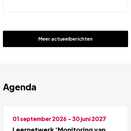
Lees
meer
over
Meer actueelberichten
Agenda
Lees
01 september 2026 - 30 juni 2027
meer
Leernetwerk ‘Monitoring van