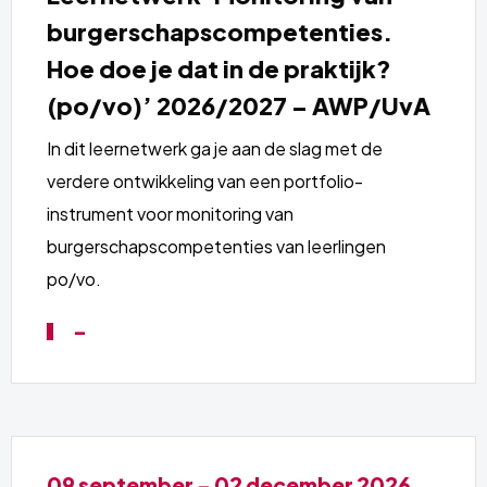
over
burgerschapscompetenties.
Hoe doe je dat in de praktijk?
(po/vo)’ 2026/2027 – AWP/UvA
In dit leernetwerk ga je aan de slag met de
verdere ontwikkeling van een portfolio-
instrument voor monitoring van
burgerschapscompetenties van leerlingen
po/vo.
-
Lees
09 september - 02 december 2026