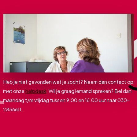
Heb je niet gevonden wat je zocht? Neem dan contact op
met onze
helpdesk
. Wil je graag iemand spreken? Bel dan
maandag t/m vrijdag tussen 9.00 en 16.00 uur naar 030-
2856611.