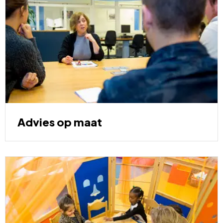
maat
Advies op maat
Aan
de
slag!