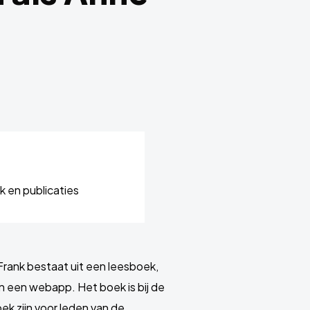
 en publicaties
rank bestaat uit een leesboek,
en een webapp. Het boek is bij de
k zijn voor leden van de