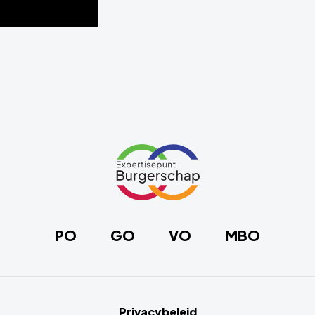
Link
naar
de
homepage
PO
GO
VO
MBO
Privacybeleid