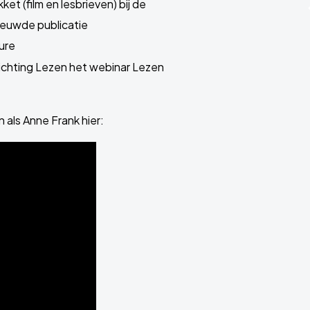
et (film en lesbrieven) bij de
ieuwde publicatie
ure
ichting Lezen het webinar Lezen
als Anne Frank hier: