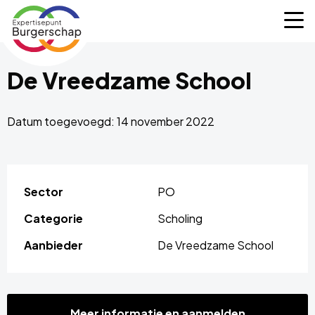
Expertisepunt
M
Burgerschap
De Vreedzame School
Datum toegevoegd: 14 november 2022
Sector
PO
Categorie
Scholing
Aanbieder
De Vreedzame School
Meer informatie en aanmelden