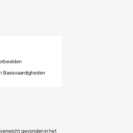
oorbeelden
n Basisvaardigheden
 evenwicht gevonden in het