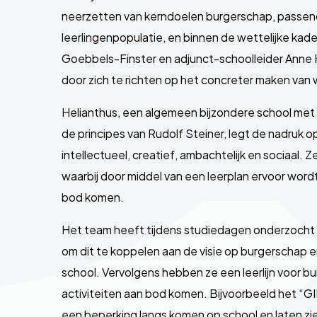
neerzetten van kerndoelen burgerschap, passend 
leerlingenpopulatie, en binnen de wettelijke kade
Goebbels-Finster en adjunct-schoolleider Anne H
door zich te richten op het concreter maken van 
Helianthus, een algemeen bijzondere school me
de principes van Rudolf Steiner, legt de nadruk 
intellectueel, creatief, ambachtelijk en sociaal.
waarbij door middel van een leerplan ervoor word
bod komen.
Het team heeft tijdens studiedagen onderzocht 
om dit te koppelen aan de visie op burgerschap 
school. Vervolgens hebben ze een leerlijn voor b
activiteiten aan bod komen. Bijvoorbeeld het “G
een beperking langs komen op school en laten zie