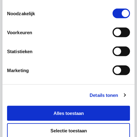
Primair onderwijs
Toestemmingsselectie
Noodzakelijk
Voortgezet onderwijs
Voorkeuren
Middelbaar beroepsonderwijs (MBO)
Statistieken
Marketing
Details tonen
Site
footer
Link
Alles toestaan
naar
de
Selectie toestaan
homepage