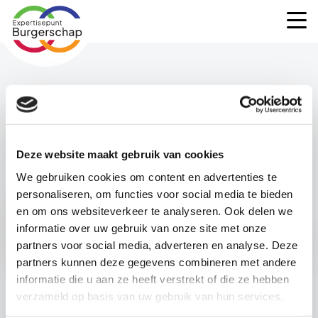
Expertisepunt
M
Burgerschap
Deze website maakt gebruik van cookies
We gebruiken cookies om content en advertenties te
personaliseren, om functies voor social media te bieden
Het lijkt erop dat deze
en om ons websiteverkeer te analyseren. Ook delen we
informatie over uw gebruik van onze site met onze
pagina niet (meer) bestaat
partners voor social media, adverteren en analyse. Deze
partners kunnen deze gegevens combineren met andere
Waar was je naar op zoek?
informatie die u aan ze heeft verstrekt of die ze hebben
verzameld op basis van uw gebruik van hun services.