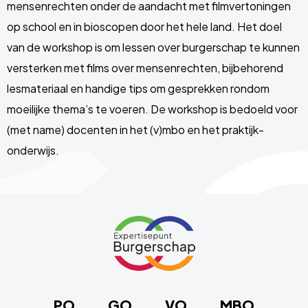
mensenrechten onder de aandacht met filmvertoningen
op school en in bioscopen door het hele land. Het doel
van de workshop is om lessen over burgerschap te kunnen
versterken met films over mensenrechten, bijbehorend
lesmateriaal en handige tips om gesprekken rondom
moeilijke thema’s te voeren. De workshop is bedoeld voor
(met name) docenten in het (v)mbo en het praktijk­
onderwijs.
Site
footer
Link
naar
de
homepage
PO
GO
VO
MBO