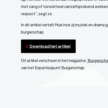
met zang of toneel heel vanzelfsprekend werke
respect”, zegt ze.
In dit artikel vertelt Muis hoe zij muziek en drama
burgerschap.
Download het artikel
Dit artikel verscheen in het magazine
‘Burgerscha
van het Expertisepunt Burgerschap.
Site
footer