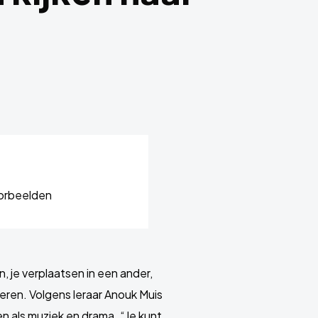
oorbeelden
, je verplaatsen in een ander,
eren. Volgens leraar Anouk Muis
en als muziek en drama. “Je kunt