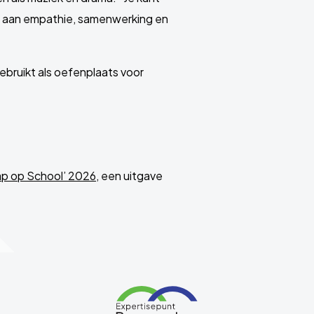
n aan empathie, samenwerking en
 gebruikt als oefenplaats voor
p op School’ 2026
, een uitgave
Link
naar