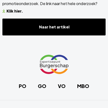
promotieonderzoek. De link naar het hele onderzoek?
Klik hier.
Naar het artikel
Site
footer
Link
naar
de
homepage
PO
GO
VO
MBO