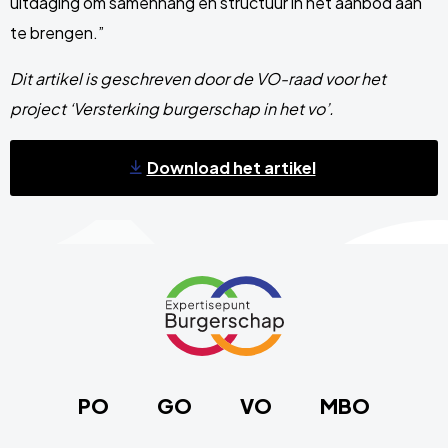
uitdaging om samenhang en structuur in het aanbod aan
te brengen.”
Dit artikel is geschreven door de VO-raad voor het
project ‘Versterking burgerschap in het vo’.
Download het artikel
Site
footer
Link
naar
de
homepage
PO
GO
VO
MBO