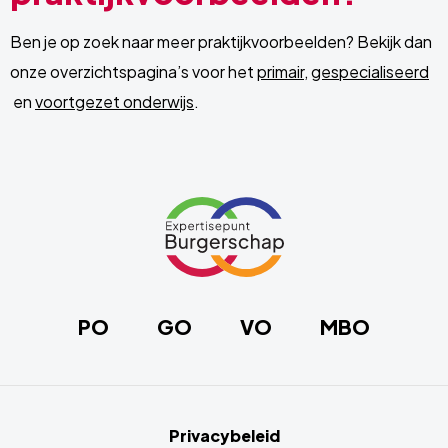
Ben je op zoek naar meer praktijkvoorbeelden? Bekijk dan
onze overzichtspagina’s voor het
primair
,
gespecialiseerd
en
voortgezet onderwijs
.
Site
footer
Link
naar
de
homepage
PO
GO
VO
MBO
Privacybeleid