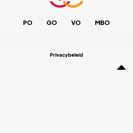
de
homepage
PO
GO
VO
MBO
Privacybeleid