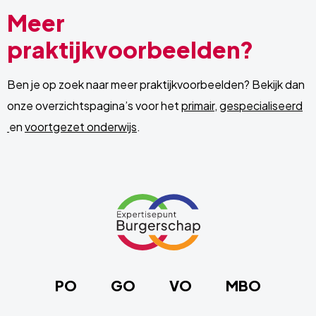
Meer
praktijkvoorbeelden?
Ben je op zoek naar meer praktijkvoorbeelden? Bekijk dan
onze overzichtspagina’s voor het
primair
,
gespecialiseerd
en
voortgezet onderwijs
.
Site
footer
Link
naar
de
homepage
PO
GO
VO
MBO