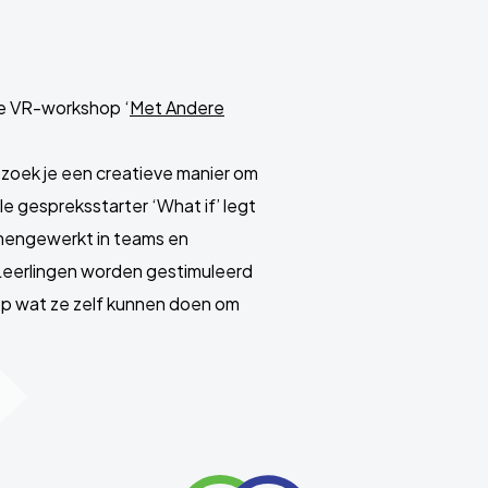
ze VR-workshop ‘
Met Andere
n zoek je een creatieve manier om
 gespreksstarter ‘What if’ legt
amengewerkt in teams en
Leerlingen worden gestimuleerd
 op wat ze zelf kunnen doen om
Link