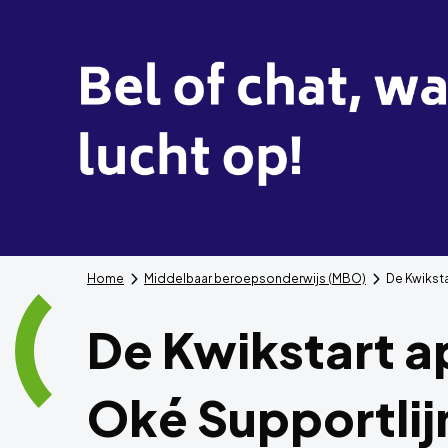
Home
Middelbaar beroepsonderwijs (MBO)
De Kwiksta
De Kwikstart a
Oké Supportlij