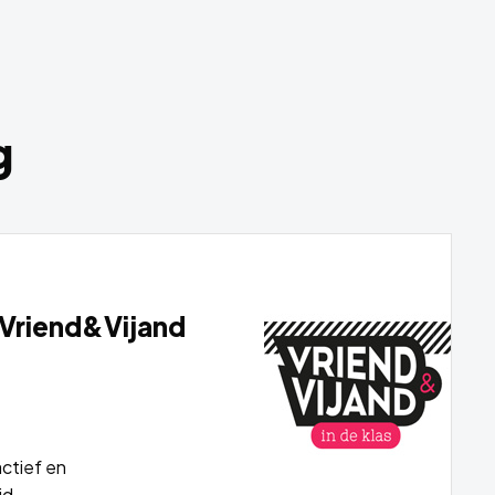
g
g
 Vriend&Vijand
actief en
id..