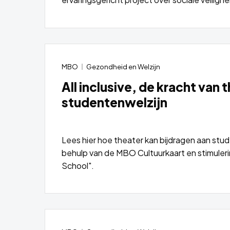
Lees
meer
over
MBO
Gezondheid en Welzijn
All inclusive, de kracht van t
studentenwelzijn
Lees hier hoe theater kan bijdragen aan stu
behulp van de MBO Cultuurkaart en stimuler
School".
Lees
meer
over