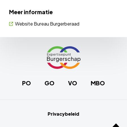
Meer informatie
Website Bureau Burgerberaad
Site
footer
Link
naar
de
homepage
PO
GO
VO
MBO
Privacybeleid