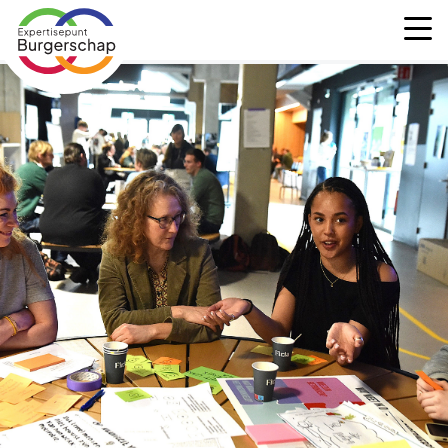
Expertisepunt
M
Burgerschap