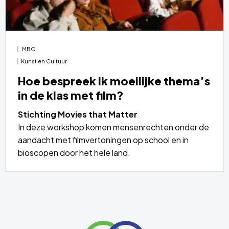
MBO
Kunst en Cultuur
Hoe bespreek ik moeilijke thema’s
in de klas met film?
Stichting Movies that Matter
In deze workshop komen mensenrechten onder de
aandacht met filmvertoningen op school en in
bioscopen door het hele land.
Lees
meer
over
Site
footer
Link