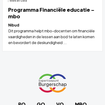
Werk en Geld
Programma Financiële educatie –
mbo
Nibud
Dit programma helpt mbo-docenten om financiële
vaardigheden in de lessen aan bod te laten komen
en bevordert de deskundigheid ...
Lees
meer
over
Site
footer
Link
naar
de
homepage
PO
GO
VO
MBO