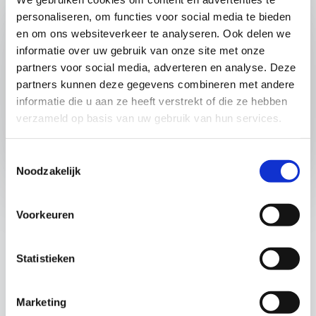
Categorie
personaliseren, om functies voor social media te bieden
en om ons websiteverkeer te analyseren. Ook delen we
informatie over uw gebruik van onze site met onze
Thema
partners voor social media, adverteren en analyse. Deze
partners kunnen deze gegevens combineren met andere
informatie die u aan ze heeft verstrekt of die ze hebben
Type
verzameld op basis van uw gebruik van hun services.
Toestemmingsselectie
Noodzakelijk
Aanbod toevoegen
Voorkeuren
Staat jouw professionaliseringsaanbod niet op
deze pagina, maar past het hier wel tussen? Vul
dan onderstaand formulier in. Datum gebonden
Statistieken
activiteiten voor onze agenda meld je aan via
communicatie@ expertisepuntburgerschap.nl.
Marketing