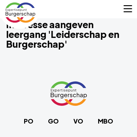
Expertisepunt
M
Burgerschap
Interesse aangeven
leergang 'Leiderschap en
Burgerschap'
Site
footer
Link
naar
de
homepage
PO
GO
VO
MBO