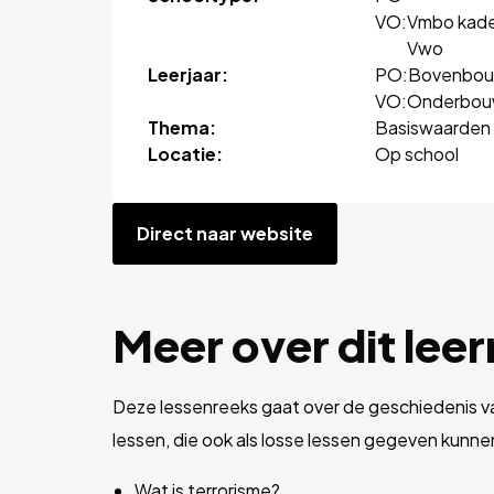
VO:
Vmbo kade
Vwo
Leerjaar:
PO:
Bovenbo
VO:
Onderbou
Thema:
Basiswaarden
Locatie:
Op school
Direct naar website
Meer over dit lee
Deze lessenreeks gaat over de geschiedenis va
lessen, die ook als losse lessen gegeven kunn
Wat is terrorisme?