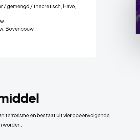
r / gemengd / theoretisch,
Havo,
uw
w,
Bovenbouw
rmiddel
n terrorisme en bestaat uit vier opeenvolgende
en worden: