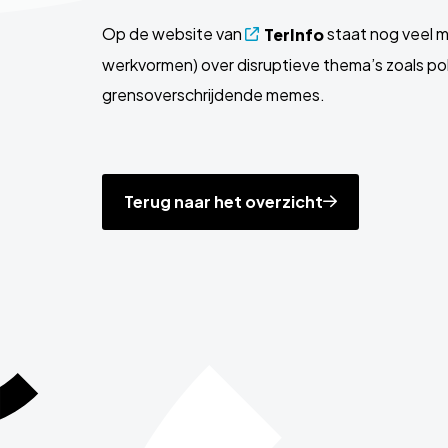
Op de website van
staat nog veel m
TerInfo
werkvormen) over disruptieve thema’s zoals po
grensoverschrijdende memes.
Terug naar het overzicht
Site
footer