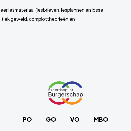
eer lesmateriaal (lesbrieven, lesplannen en losse
litiek geweld, complottheorieën en
Link
naar
de
homepage
PO
GO
VO
MBO