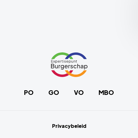
Link
naar
de
homepage
PO
GO
VO
MBO
Privacybeleid