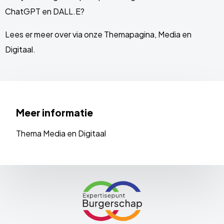
ChatGPT en DALL.E?
Lees er meer over via onze Themapagina, Media en
Digitaal.
Meer informatie
Thema Media en Digitaal
Site
footer
Link
naar
de
homepage