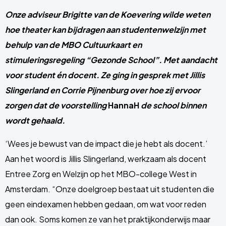
Onze adviseur Brigitte van de Koevering wilde weten
hoe theater kan bijdragen aan student
enwelzijn met
behulp van de MBO Cultuurkaart en
stimuleringsr
egeling
“Gezonde School”. Met aandacht
voor student én docent. Ze ging in gesprek met Jillis
Slingerland en Corrie Pijnenburg over hoe zij ervoor
zorgen dat de voorstelling
HannaH
de school binnen
wordt gehaald.
‘Wees je bewust van de impact die je hebt als docent.’
Aan het woord is Jillis Slingerland, werkzaam als docent
Entree Zorg en Welzijn op het MBO-college West in
Amsterdam. “Onze doelgroep bestaat uit studenten die
geen eindexamen hebben gedaan, om wat voor reden
dan ook. Soms komen ze van het praktijkonderwijs maar