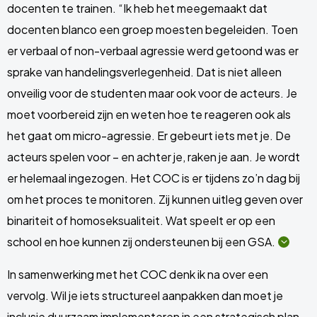
docenten te trainen. “Ik heb het meegemaakt dat
docenten blanco een groep moesten begeleiden. Toen
er verbaal of non-verbaal agressie werd getoond was er
sprake van handelingsverlegenheid. Dat is niet alleen
onveilig voor de studenten maar ook voor de acteurs. Je
moet voorbereid zijn en weten hoe te reageren ook als
het gaat om micro-agressie. Er gebeurt iets met je. De
acteurs spelen voor – en achter je, raken je aan. Je wordt
er helemaal ingezogen. Het COC is er tijdens zo’n dag bij
om het proces te monitoren. Zij kunnen uitleg geven over
binariteit of homoseksualiteit. Wat speelt er op een
school en hoe kunnen zij ondersteunen bij een
GSA.
Open
verborgen
In samenwerking met het COC denk ik na over een
content
vervolg. Wil je iets structureel aanpakken dan moet je
inclusie duurzaam implementeren in een strategisch plan