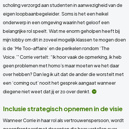
scholing verzorgd aan studenten in aanwezigheid van de
eigen loopbaanbegeleider. Soms is het een heikel
onderwerp in een omgeving waarin het geloof een
belangrijke rol speelt. Wat me enorm geholpen heeft bij
mijn lobby om dit in zoveel mogelijk klassen te mogen doen
is de ‘Me Too-affaire’ en de perikelen rondom ‘The
Voice.’” Corrie vertelt: “Ik hoor vaak de opmerking, ik heb
geen problemen met homo’s maar moeten we het daar
over hebben? Dan leg ik uit dat de ander die worstelt met
een ‘coming out’ nooit het gesprek aangaat wanneer
diegene niet weet dat jij er zo over
denkt.
Open
verborgen
content
Inclusie strategisch opnemen in de visie
Wanneer Corrie in haar rol als vertrouwenspersoon, wordt
geconfronteerd met docenten die haar vertellen over