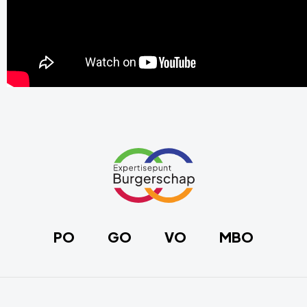
Site
footer
Link
naar
de
homepage
PO
GO
VO
MBO