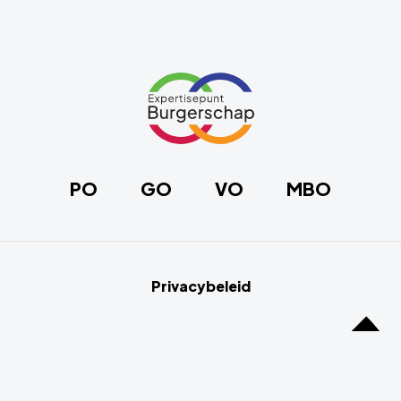
Site
footer
Link
naar
de
homepage
PO
GO
VO
MBO
Privacybeleid