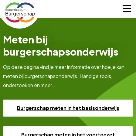
Expertisepunt
M
Burgerschap
Meten bij
burgerschapsonderwijs
Op deze pagina vind je meer informatie over hoe je kan
meten bij burgerschapsonderwijs. Handige tools,
onderzoeken en meer…
Burgerschap meten in het basisonderwijs
Burgerschap meten in het voortgezet