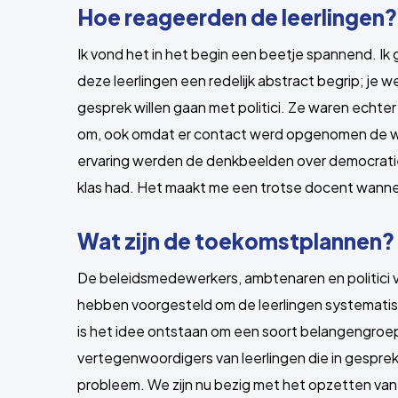
Hoe reageerden de leerlingen?
Ik vond het in het begin een beetje spannend. Ik g
deze leerlingen een redelijk abstract begrip; je w
gesprek willen gaan met politici. Ze waren echte
om, ook omdat er contact werd opgenomen de w
ervaring werden de denkbeelden over democratie po
klas had. Het maakt me een trotse docent wanneer
Wat zijn de toekomstplannen?
De beleidsmedewerkers, ambtenaren en politici vo
hebben voorgesteld om de leerlingen systematis
is het idee ontstaan om een soort belangengroep 
vertegenwoordigers van leerlingen die in gesprek
probleem. We zijn nu bezig met het opzetten van zo’