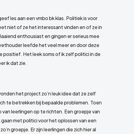
eef les aan een vmbo bk klas. Politiek is voor
eet niet of ze het interessant vinden en of ze in
r laaiend enthousiast en gingen er serieus mee
ethouder leefde het veel meer en door deze
sitief. Het leek soms of ik zelf politici in de
 ik dat zie.
nden het project zo’n leuk idee dat ze zelf
ch te betrekken bij bepaalde problemen. Toen
van leerlingen op te richten. Een groepje van
 gaan met politici voor het oplossen van een
n groepje. Er zijn leerlingen die zich hier al