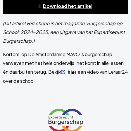
Download het artikel
(Dit artikel verscheen in het magazine ‘Burgerschap op
School’ 2024-2025, een uitgave van het Expertisepunt
Burgerschap.)
Kortom, op De Amsterdamse MAVO is burgerschap
verweven met het hele onderwijs: het komt in alle lessen
én daarbuiten terug. Bekijk
een video van Leraar24
hier
over de school.
Site
footer
Link
naar
de